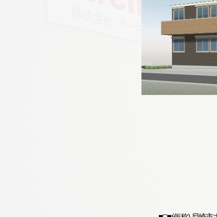
■□■(仮称) 尼