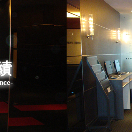
績
nce-