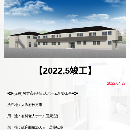
【2022.5竣工】
2022.04.27
■□■(仮称) 枚方市有料老人ホーム新築工事■□■
所在地：大阪府枚方市
用 途：有料老人ホーム(住宅型)
規 模：延床面積1500㎡ 居室61室