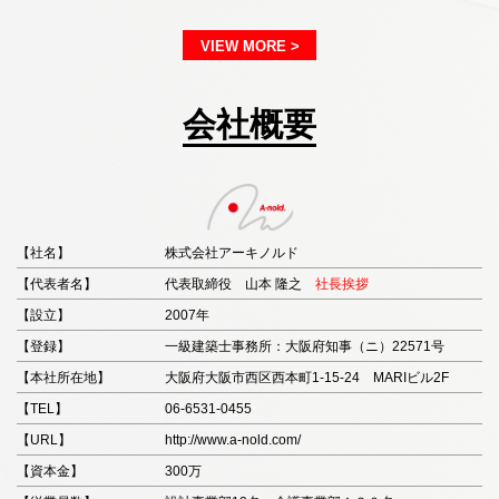
VIEW MORE >
会社概要
【社名】
株式会社アーキノルド
【代表者名】
代表取締役 山本 隆之
社長挨拶
【設立】
2007年
【登録】
一級建築士事務所：大阪府知事（ニ）22571号
【本社所在地】
大阪府大阪市西区西本町1-15-24 MARIビル2F
【TEL】
06-6531-0455
【URL】
http://www.a-nold.com/
【資本金】
300万