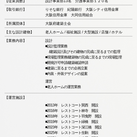
【従業員数】
設計事業部13名 介護事業部１２０名
【取引銀行】
りそな銀行 紀陽銀行 大阪シティ信用金庫
大阪信用金庫 大同信用組合
【所属団体】
大阪府建築士会
【主な設計建物】
老人ホーム / 福祉施設 / 大型施設 / 店舗 / ホテル
【業務内容】
設計
■設計監理業務
/建築設計及びその建物の完成に至るまでの監理
■現場監理業務/建築物の完成に至るまでの現場監理
■開発許可申請/建築確認申請
■建築に至るまでの企画立案
■内装・外装デザインの提案
運営
■老人ホームの運営業務
【運営施設】
■2013年 レストコート巽西 開設
■2016年 レストコート林寺 開設
■2018年 レストコート羽曳野 開設
■2019年 レストコート緑橋 開設
■2023年 レストコート深江橋 開設
■2025年 レストコート生駒 開設